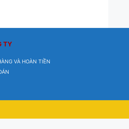
G TY
HÀNG VÀ HOÀN TIỀN
OÁN