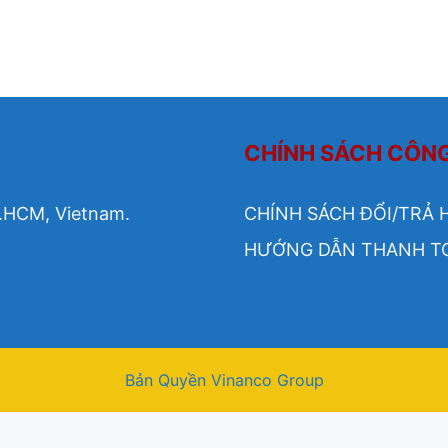
CHÍNH SÁCH CÔN
.HCM, Vietnam.
CHÍNH SÁCH ĐỔI/TRẢ 
HƯỚNG DẪN THANH T
Bản Quyền Vinanco Group