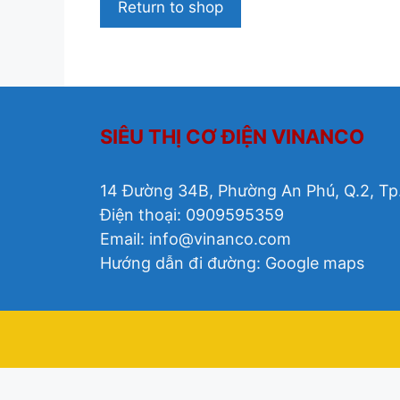
Return to shop
SIÊU THỊ CƠ ĐIỆN VINANCO
14 Đường 34B, Phường An Phú, Q.2, Tp
Điện thoại: 0909595359
Email:
info@vinanco.com
Hướng dẫn đi đường:
Google maps