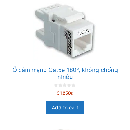
Ổ cắm mạng Cat5e 180°, không chống
nhiễu
0
31,250
₫
n
g
o
Add to cart
à
i
5