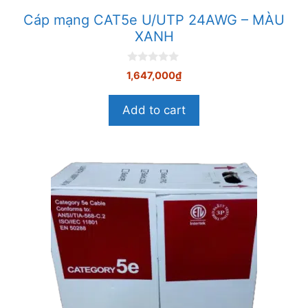
Cáp mạng CAT5e U/UTP 24AWG – MÀU
XANH
0
1,647,000
₫
n
g
o
Add to cart
à
i
5