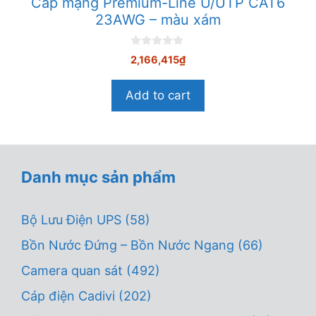
Cáp mạng Premium-Line U/UTP CAT6
23AWG – màu xám
0
2,166,415
₫
n
g
o
Add to cart
à
i
5
Danh mục sản phẩm
Bộ Lưu Điện UPS
(58)
Bồn Nước Đứng – Bồn Nước Ngang
(66)
Camera quan sát
(492)
Cáp điện Cadivi
(202)