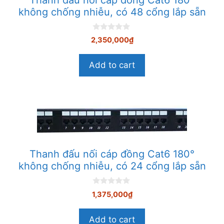
không chống nhiễu, có 48 cổng lắp sẵn
0
2,350,000
₫
n
g
o
Add to cart
à
i
5
Thanh đấu nối cáp đồng Cat6 180°
không chống nhiễu, có 24 cổng lắp sẵn
0
1,375,000
₫
n
g
o
Add to cart
à