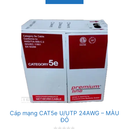
i
5
Cáp mạng CAT5e U/UTP 24AWG – MÀU
ĐỎ