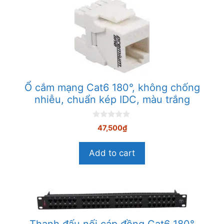
Ổ cắm mạng Cat6 180°, không chống
nhiễu, chuẩn kép IDC, màu trắng
0
47,500
₫
n
g
o
Add to cart
à
i
5
Thanh đấu nối cáp đồng Cat6 180°