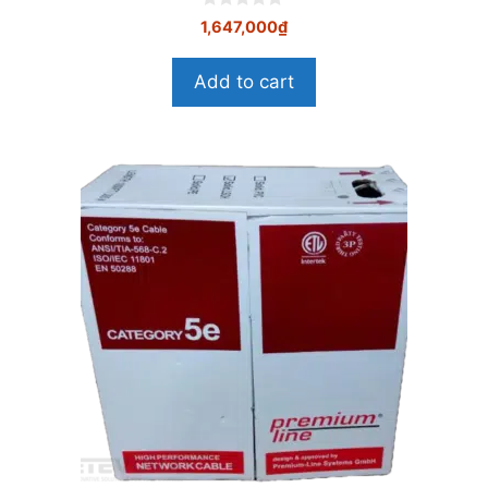
0
1,647,000
₫
n
g
o
Add to cart
à
i
5