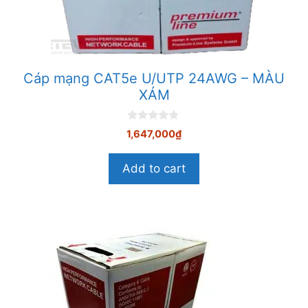
Cáp mạng CAT5e U/UTP 24AWG – MÀU
XÁM
0
1,647,000
₫
n
g
o
Add to cart
à
i
5