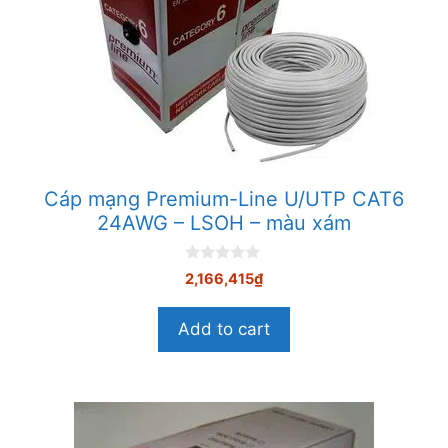
Cáp mạng Premium-Line U/UTP CAT6
24AWG – LSOH – màu xám
0
2,166,415
₫
n
g
o
Add to cart
à
i
5