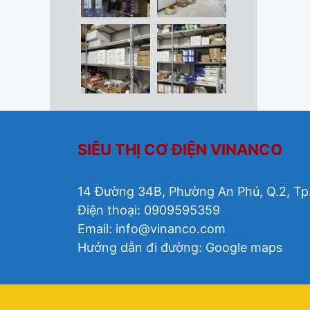
SIÊU THỊ CƠ ĐIỆN VINANCO
14 Đường 34B, Phường An Phú, Q.2, Tp
Điện thoại: 0909595359
Email:
info@vinanco.com
Hướng dẫn đi đường:
Google maps