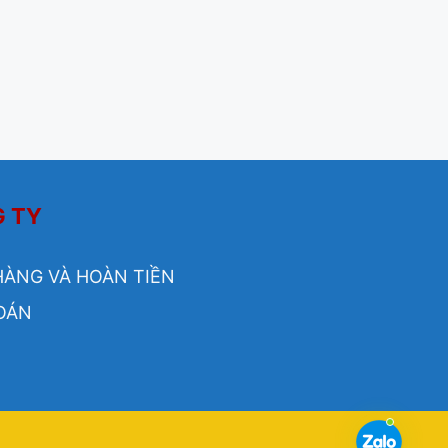
G TY
HÀNG VÀ HOÀN TIỀN
OÁN