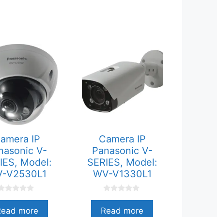
amera IP
Camera IP
nasonic V-
Panasonic V-
IES, Model:
SERIES, Model:
-V2530L1
WV-V1330L1
0
0
n
n
Read more
Read more
g
g