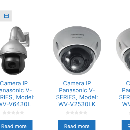
Camera IP
Camera IP
C
anasonic V-
Panasonic V-
Pa
RIES, Model:
SERIES, Model:
SER
WV-V6430L
WV-V2530LK
WV
0
0
n
n
Read more
Read more
g
g