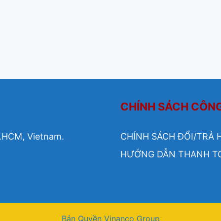
CHÍNH SÁCH CÔN
.HCM, Vietnam.
CHÍNH SÁCH ĐỔI/TRẢ 
HƯỚNG DẪN THANH T
Bản Quyền Vinanco Group