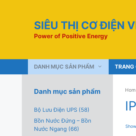
Chuyển
đến
nội
SIÊU THỊ CƠ ĐIỆN 
dung
Power of Positive Energy
DANH MỤC SẢN PHẨM
TRANG
Hom
Danh mục sản phẩm
I
Bộ Lưu Điện UPS
(58)
Bồn Nước Đứng – Bồn
Showi
Nước Ngang
(66)