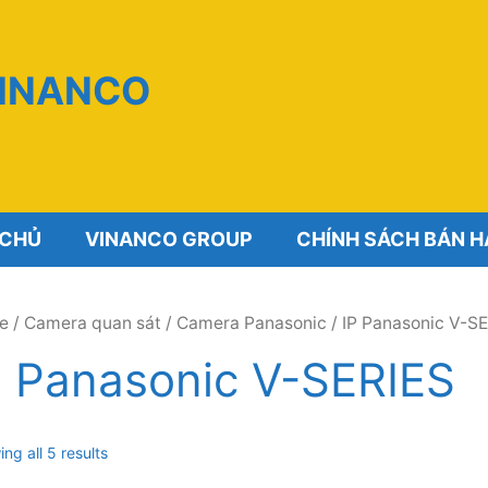
VINANCO
 CHỦ
VINANCO GROUP
CHÍNH SÁCH BÁN 
e
/
Camera quan sát
/
Camera Panasonic
/ IP Panasonic V-S
P Panasonic V-SERIES
ng all 5 results