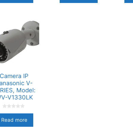
o
o
à
à
i
i
i
5
5
Camera IP
anasonic V-
RIES, Model:
V-V1330LK
0
n
Read more
g
o
à