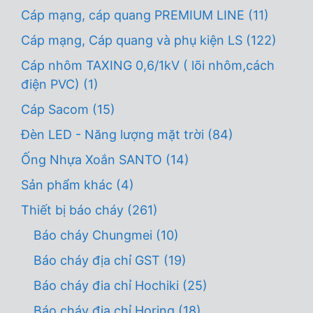
Cáp mạng, cáp quang PREMIUM LINE
(11)
Cáp mạng, Cáp quang và phụ kiện LS
(122)
Cáp nhôm TAXING 0,6/1kV ( lõi nhôm,cách
điện PVC)
(1)
Cáp Sacom
(15)
Đèn LED - Năng lượng mặt trời
(84)
Ống Nhựa Xoắn SANTO
(14)
Sản phẩm khác
(4)
Thiết bị báo cháy
(261)
Báo cháy Chungmei
(10)
Báo cháy địa chỉ GST
(19)
Báo cháy đia chỉ Hochiki
(25)
Báo cháy địa chỉ Horing
(18)