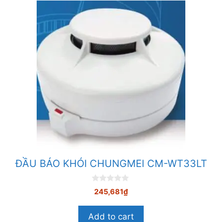
ĐẦU BÁO KHÓI CHUNGMEI CM-WT33LT
0
245,681
₫
n
g
o
Add to cart
à