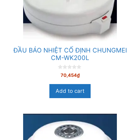
ĐẦU BÁO NHIỆT CỐ ĐỊNH CHUNGMEI
CM-WK200L
0
70,454
₫
n
g
o
Add to cart
à
i
5