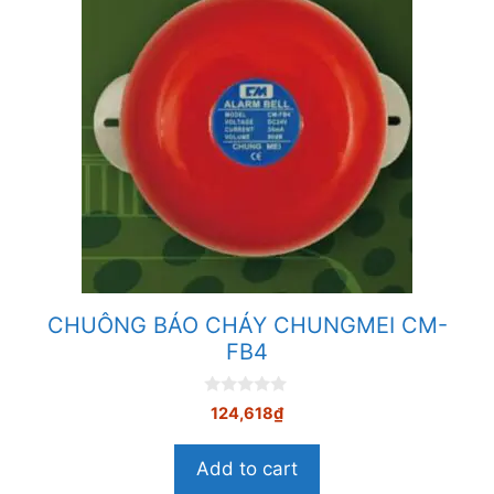
CHUÔNG BÁO CHÁY CHUNGMEI CM-
FB4
0
124,618
₫
n
g
o
Add to cart
à
i