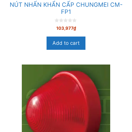
NÚT NHẤN KHẨN CẤP CHUNGMEI CM-
FP1
0
103,977
₫
n
g
o
Add to cart
à
i
5