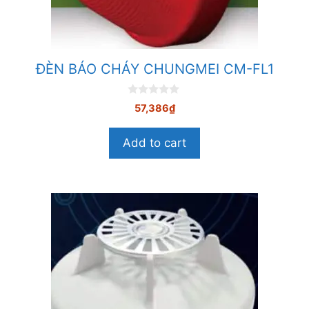
ĐÈN BÁO CHÁY CHUNGMEI CM-FL1
0
57,386
₫
n
g
o
Add to cart
à
i
5