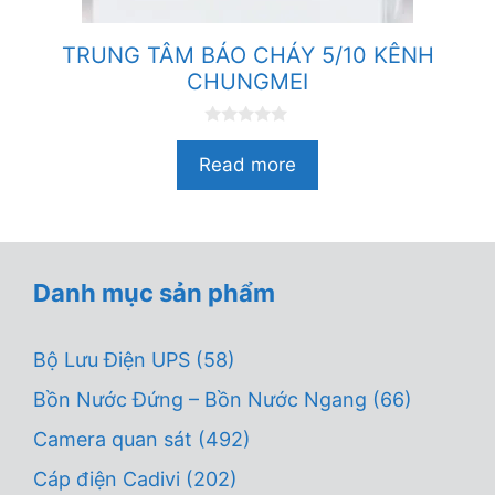
TRUNG TÂM BÁO CHÁY 5/10 KÊNH
CHUNGMEI
0
n
Read more
g
o
à
i
5
Danh mục sản phẩm
Bộ Lưu Điện UPS
(58)
Bồn Nước Đứng – Bồn Nước Ngang
(66)
Camera quan sát
(492)
Cáp điện Cadivi
(202)