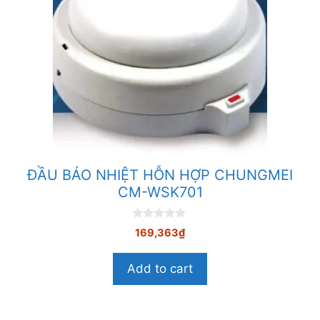
ĐẦU BÁO NHIỆT HỖN HỢP CHUNGMEI
CM-WSK701
0
169,363
₫
n
g
o
Add to cart
à
i
5