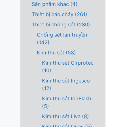
Sản phẩm khác
(4)
Thiết bị báo cháy
(261)
Thiết bị chống sét
(280)
Chống sét lan truyền
(142)
Kim thu sét
(58)
Kim thu sét Cirprotec
(10)
Kim thu sét Ingesco
(12)
Kim thu sét IonFlash
(5)
Kim thu sét Liva
(8)
Kim thu sét Onay
(5)