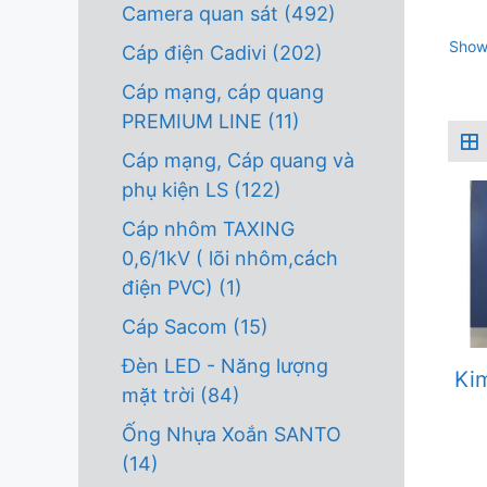
Camera quan sát
(492)
Showi
Cáp điện Cadivi
(202)
Cáp mạng, cáp quang
PREMIUM LINE
(11)
Cáp mạng, Cáp quang và
phụ kiện LS
(122)
Cáp nhôm TAXING
0,6/1kV ( lõi nhôm,cách
điện PVC)
(1)
Cáp Sacom
(15)
Đèn LED - Năng lượng
Kim
mặt trời
(84)
Ống Nhựa Xoắn SANTO
(14)