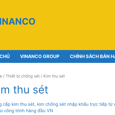
VINANCO
 CHỦ
VINANCO GROUP
CHÍNH SÁCH BÁN 
e
/
Thiết bị chống sét
/ Kim thu sét
im thu sét
 cấp kim thu sét, kim chống sét nhập khẩu trực tiếp từ
tư công trình hàng đầu VN