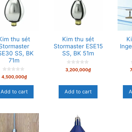
Kim thu sét
Kim thu sét
K
Stormaster
Stormaster ESE15
Inge
SE30 SS, BK
SS, BK 51m
71m
0
3,200,000
₫
n
0
g
4,500,000
₫
n
o
g
à
o
i
i
Add to cart
Add to cart
A
à
5
i
5