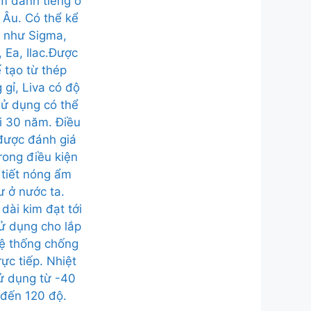
m danh tiếng ở
 Âu. Có thể kể
 như Sigma,
 Ea, Ilac.Được
 tạo từ thép
 gỉ, Liva có độ
ử dụng có thể
ới 30 năm. Điều
được đánh giá
rong điều kiện
 tiết nóng ẩm
ư ở nước ta.
dài kim đạt tới
ử dụng cho lắp
ệ thống chống
rực tiếp. Nhiệt
ử dụng từ -40
đến 120 độ.