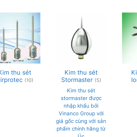
Kim thu sét
Kim thu sét
K
irprotec
Stormaster
I
(10)
(5)
Kim thu sét
stormaster được
nhập khẩu bởi
Vinanco Group với
giá gốc cùng với sản
phẩm chính hãng từ
Úc