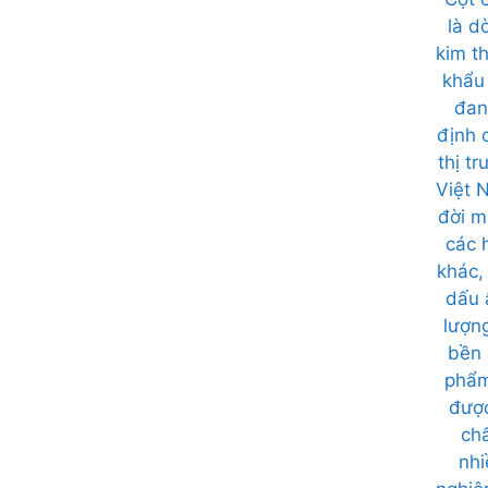
là d
kim th
khẩu
đan
định 
thị t
Việt 
đời m
các 
khác, 
dấu 
lượn
bền 
phẩm
đượ
ch
nhi