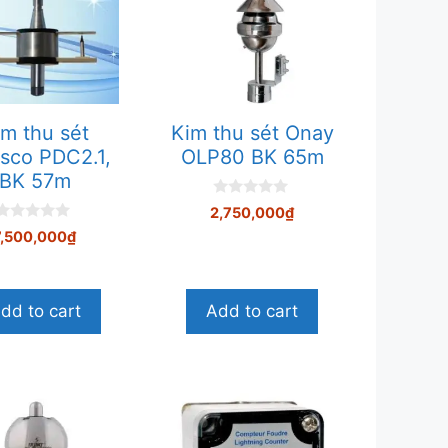
im thu sét
Kim thu sét Onay
sco PDC2.1,
OLP80 BK 65m
BK 57m
0
2,750,000
₫
n
0
g
7,500,000
₫
n
o
g
à
o
i
à
5
dd to cart
Add to cart
5