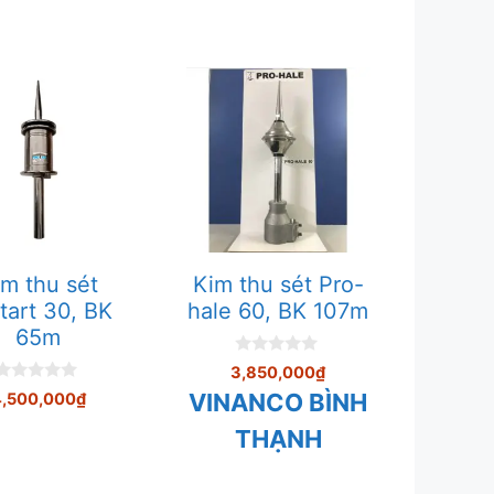
im thu sét
Kim thu sét Pro-
tart 30, BK
hale 60, BK 107m
65m
0
3,850,000
₫
n
0
VINANCO BÌNH
g
4,500,000
₫
n
o
g
à
THẠNH
o
i
à
5
5