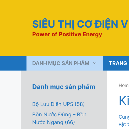
Chuyển
đến
nội
SIÊU THỊ CƠ ĐIỆN 
dung
Power of Positive Energy
DANH MỤC SẢN PHẨM
TRANG
Hom
Danh mục sản phẩm
K
Bộ Lưu Điện UPS
(58)
Bồn Nước Đứng – Bồn
Cung
Nước Ngang
(66)
vật 