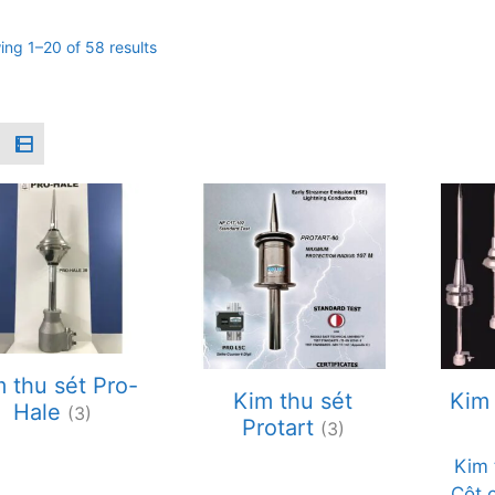
ng 1–20 of 58 results
 thu sét Pro-
Kim 
Kim thu sét
Hale
(3)
Protart
(3)
Kim 
Cột 