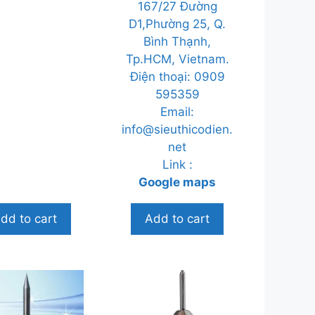
167/27 Đường
D1,Phường 25, Q.
Bình Thạnh,
Tp.HCM, Vietnam.
Điện thoại: 0909
595359
Email:
info@sieuthicodien.
net
Link :
Google maps
dd to cart
Add to cart