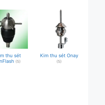
im thu sét
Kim thu sét Onay
onFlash
(5)
(5)