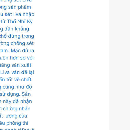
òng sản phẩm
u sét liva nhập
 từ Thổ Nhĩ Kỳ
g dần khẳng
chỗ đứng trong
rường chống sét
Nam. Mặc dù ra
uộn hơn so với
hãng sản xuất
Liva vẫn để lại
ấn tốt về chất
g cũng như độ
sử dụng. Sản
 này đã nhận
c chứng nhận
ất lượng của
ều phòng thí