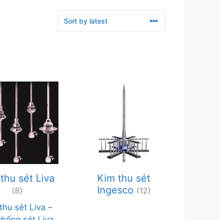
thu sét Liva
Kim thu sét
Ingesco
(8)
(12)
thu sét Liva –
chống sét Liva