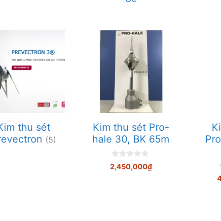
Kim thu sét
Kim thu sét Pro-
K
revectron
hale 30, BK 65m
Pro
(5)
0
2,450,000
₫
n
g
o
à
i
5
i