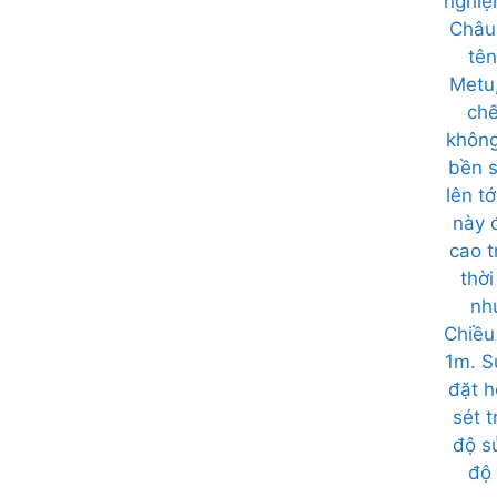
nghiệ
Châu
tên
Metu,
chế
không
bền s
lên t
này 
cao t
thời
nh
Chiều 
1m. S
đặt h
sét t
độ s
độ 