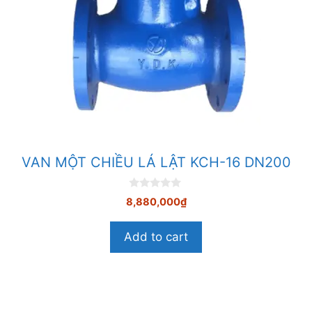
VAN MỘT CHIỀU LÁ LẬT KCH-16 DN200
0
8,880,000
₫
n
g
o
Add to cart
à
i
5