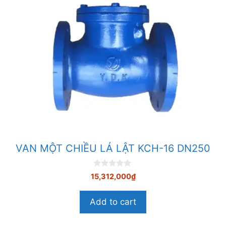
VAN MỘT CHIỀU LÁ LẬT KCH-16 DN250
0
15,312,000
₫
n
g
o
Add to cart
à
i
5