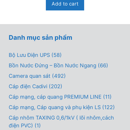
Add to cart
à
i
5
Danh mục sản phẩm
Bộ Lưu Điện UPS
(58)
Bồn Nước Đứng – Bồn Nước Ngang
(66)
Camera quan sát
(492)
Cáp điện Cadivi
(202)
Cáp mạng, cáp quang PREMIUM LINE
(11)
Cáp mạng, Cáp quang và phụ kiện LS
(122)
Cáp nhôm TAXING 0,6/1kV ( lõi nhôm,cách
điện PVC)
(1)