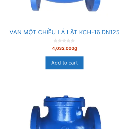
VAN MỘT CHIỀU LÁ LẬT KCH-16 DN125
0
4,032,000
₫
n
g
o
Add to cart
à
i
5