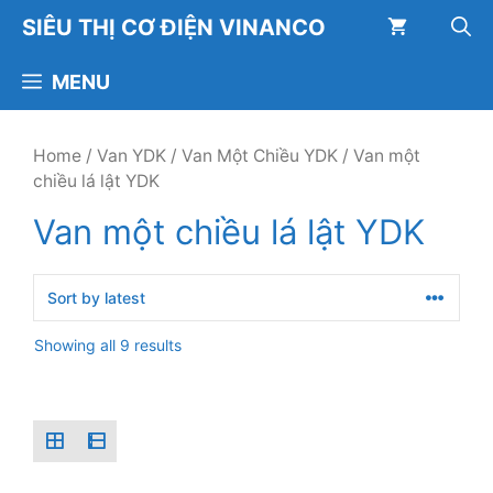
Chuyển
SIÊU THỊ CƠ ĐIỆN VINANCO
đến
nội
MENU
dung
Home
/
Van YDK
/
Van Một Chiều YDK
/ Van một
chiều lá lật YDK
Van một chiều lá lật YDK
Showing all 9 results