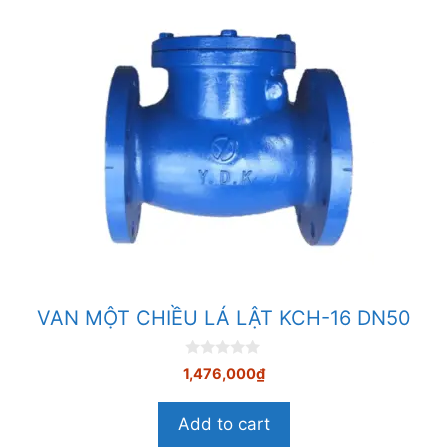
VAN MỘT CHIỀU LÁ LẬT KCH-16 DN50
0
1,476,000
₫
n
g
o
Add to cart
à
i