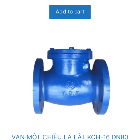
g
o
Add to cart
à
i
5
VAN MỘT CHIỀU LÁ LẬT KCH-16 DN80