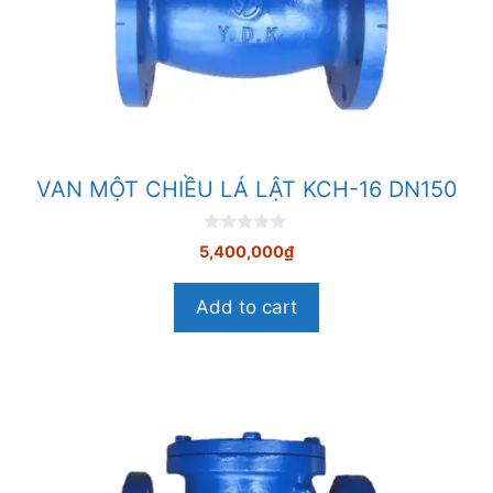
VAN MỘT CHIỀU LÁ LẬT KCH-16 DN150
0
5,400,000
₫
n
g
o
Add to cart
à
i
5