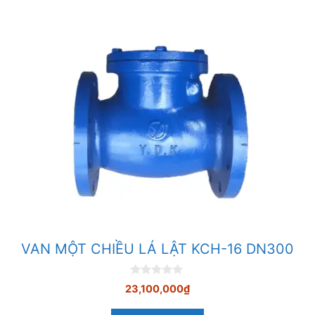
VAN MỘT CHIỀU LÁ LẬT KCH-16 DN300
0
23,100,000
₫
n
g
o