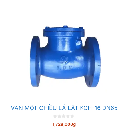
5
VAN MỘT CHIỀU LÁ LẬT KCH-16 DN65
0
1,728,000
₫
n