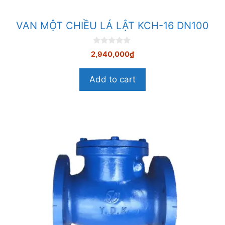
VAN MỘT CHIỀU LÁ LẬT KCH-16 DN100
0
2,940,000
₫
n
g
o
Add to cart
à
i
5