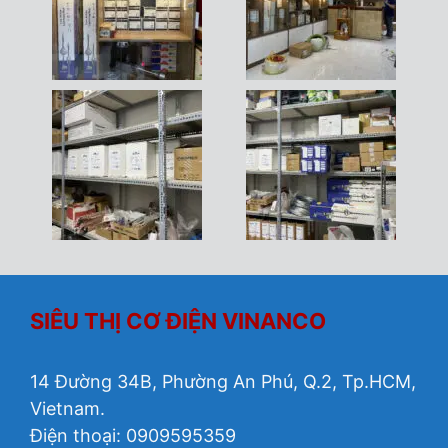
SIÊU THỊ CƠ ĐIỆN VINANCO
14 Đường 34B, Phường An Phú, Q.2, Tp.HCM,
Vietnam.
Điện thoại: 0909595359