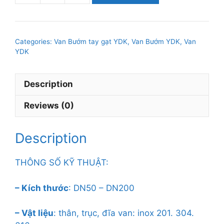
BƯỚM
TAY
GẠT
Categories:
Van Bướm tay gạt YDK
,
Van Bướm YDK
,
Van
INOX304
YDK
DN200
quantity
Description
Reviews (0)
Description
THÔNG SỐ KỸ THUẬT:
– Kích thước
: DN50 – DN200
– Vật liệu
: thân, trục, đĩa van: inox 201. 304.