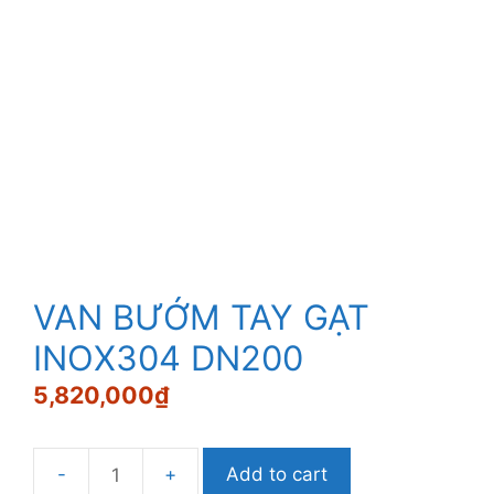
VAN BƯỚM TAY GẠT
INOX304 DN200
5,820,000
₫
Add to cart
VAN