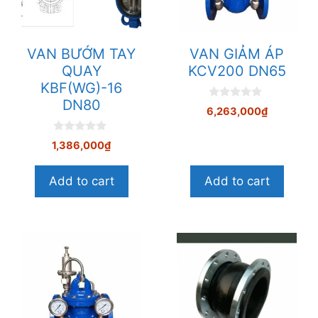
VAN BƯỚM TAY
VAN GIẢM ÁP
QUAY
KCV200 DN65
KBF(WG)-16
DN80
0
6,263,000
₫
n
g
o
0
1,386,000
₫
à
n
i
g
5
o
Add to cart
Add to cart
à
i
5