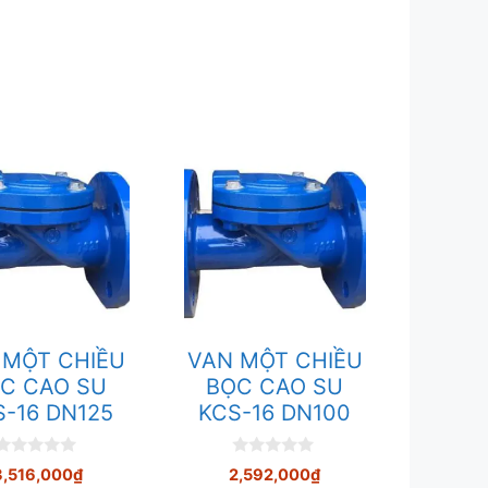
 MỘT CHIỀU
VAN MỘT CHIỀU
C CAO SU
BỌC CAO SU
S-16 DN125
KCS-16 DN100
0
0
3,516,000
₫
2,592,000
₫
n
n