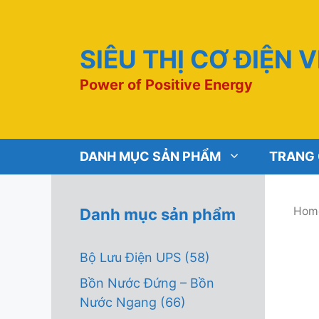
Chuyển
đến
nội
SIÊU THỊ CƠ ĐIỆN 
dung
Power of Positive Energy
DANH MỤC SẢN PHẨM
TRANG
Hom
Danh mục sản phẩm
Bộ Lưu Điện UPS
(58)
Bồn Nước Đứng – Bồn
Nước Ngang
(66)