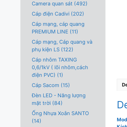
Camera quan sát
(492)
Cáp điện Cadivi
(202)
Cáp mạng, cáp quang
PREMIUM LINE
(11)
Cáp mạng, Cáp quang và
phụ kiện LS
(122)
Cáp nhôm TAXING
0,6/1kV ( lõi nhôm,cách
điện PVC)
(1)
De
Cáp Sacom
(15)
Đèn LED - Năng lượng
De
mặt trời
(84)
Ống Nhựa Xoắn SANTO
Mod
(14)
Kíc