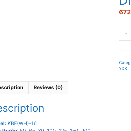
D
672
VAN
BƯỚ
TAY
GẠT
Categ
KBF(
YDK
DN8
quant
scription
Reviews (0)
scription
el:
KBF(WH)-16
h thước
: 50, 65, 80, 100, 125, 150, 200