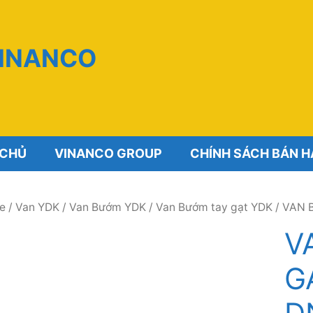
VINANCO
 CHỦ
VINANCO GROUP
CHÍNH SÁCH BÁN 
e
/
Van YDK
/
Van Bướm YDK
/
Van Bướm tay gạt YDK
/ VAN 
V
G