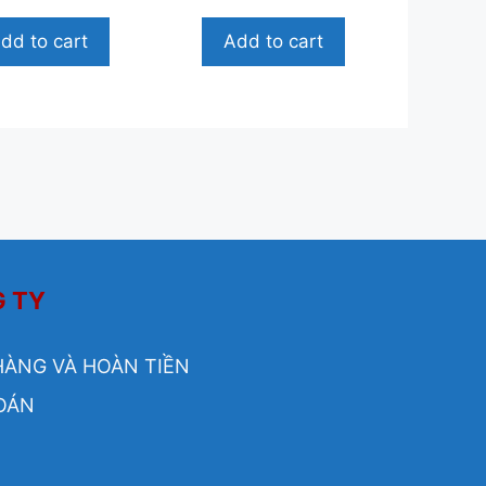
g
g
o
o
dd to cart
Add to cart
à
à
i
5
5
G TY
HÀNG VÀ HOÀN TIỀN
OÁN