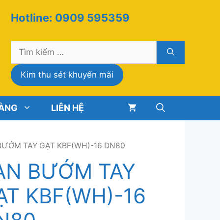
Hotline: 0909 595359
Tìm
kiếm
cho:
Kim thu sét khuyến mãi
HÀNG
LIÊN HỆ
BƯỚM TAY GẠT KBF(WH)-16 DN80
AN BƯỚM TAY
ẠT KBF(WH)-16